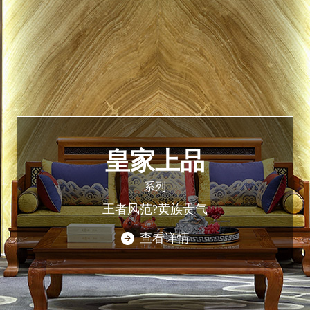
皇家上品
系列
王者风范?黄族贵气
查看详情