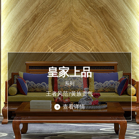
皇家上品
系列
王者风范?黄族贵气
查看详情