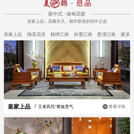
新中式 · 缅甸花梨
皇家上品，高雅非凡，都市新贵的优中之选
皇家上品
海棠花语
锦绣江南
水墨江南
意境江南
更多
皇家上品
王者风范?黄族贵气
查看详情