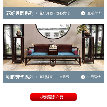
花好月圆系列
/
花好月圆 ? 舒心隽雅
查看详情
明韵芳华系列
/
高朋满座 ? 一室风雅
查看详情