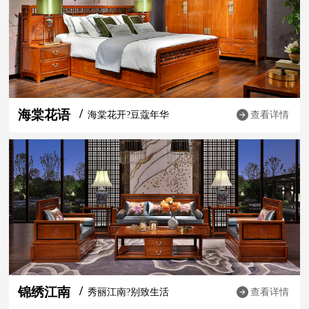
海棠花语
海棠花开?豆蔻年华
查看详情
锦绣江南
秀丽江南?别致生活
查看详情